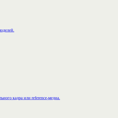
моделей.
ьного кадра или reference-медиа.