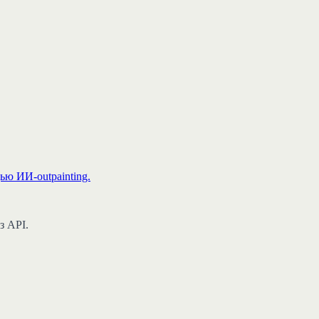
ю ИИ-outpainting.
з API.