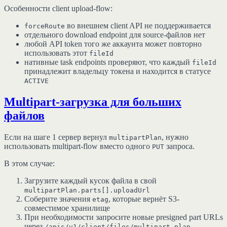
Особенности client upload-flow:
во внешнем client API не поддерживается
forceRoute
отдельного download endpoint для source-файлов нет
любой API token того же аккаунта может повторно
использовать этот
fileId
нативные task endpoints проверяют, что каждый
fileId
принадлежит владельцу токена и находится в статусе
ACTIVE
Multipart-загрузка для больших
файлов
Если на шаге 1 сервер вернул
, нужно
multipartPlan
использовать multipart-flow вместо одного
запроса.
PUT
В этом случае:
Загрузите каждый кусок файла в свой
multipartPlan.parts[].uploadUrl
Соберите значения
, которые вернёт S3-
etag
совместимое хранилище
При необходимости запросите новые presigned part URLs
через
/apis/v1/client/files/multipart-plan