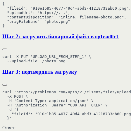
{

  "fileId": "910e1b85-4677-49d4-abd3-41218733ab60.png",

  "uploadUrl": "https://...",

  "contentDisposition": "inline; filename=photo.png",

  "origFileName": "photo.png"

Шаг 2: загрузить бинарный файл в
uploadUrl
curl -X PUT 'UPLOAD_URL_FROM_STEP_1' \

Шаг 3: подтвердить загрузку
curl 'https://problembo.com/apis/v1/client/files/upload
  -X POST \

  -H 'Content-Type: application/json' \

  -H 'Authorization: Bearer YOUR_API_TOKEN' \

  -d '{

    "fileId": "910e1b85-4677-49d4-abd3-41218733ab60.png
Ответ: