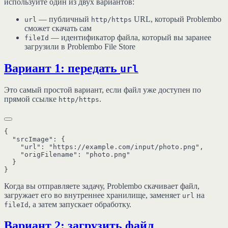
используйте один из двух вариантов:
— публичный
URL, который Problembo
url
http/https
сможет скачать сам
— идентификатор файла, который вы заранее
fileId
загрузили в Problembo File Store
Вариант 1: передать
url
Это самый простой вариант, если файл уже доступен по
прямой ссылке
.
http/https
{

  "srcImage": {

    "url": "https://example.com/input/photo.png",

    "origFilename": "photo.png"

  }

Когда вы отправляете задачу, Problembo скачивает файл,
загружает его во внутреннее хранилище, заменяет
на
url
, а затем запускает обработку.
fileId
Вариант 2: загрузить файл