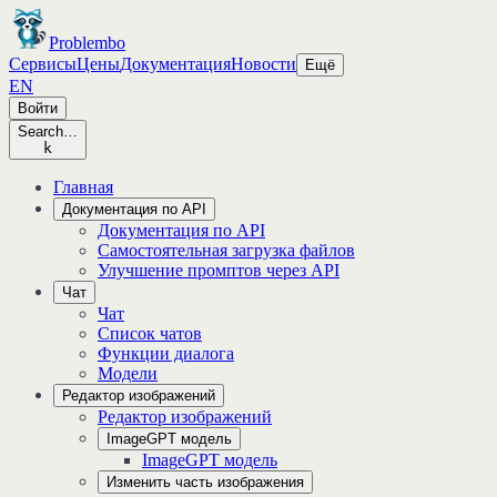
Problembo
Сервисы
Цены
Документация
Новости
Ещё
EN
Войти
Search…
k
Главная
Документация по API
Документация по API
Самостоятельная загрузка файлов
Улучшение промптов через API
Чат
Чат
Список чатов
Функции диалога
Модели
Редактор изображений
Редактор изображений
ImageGPT модель
ImageGPT модель
Изменить часть изображения