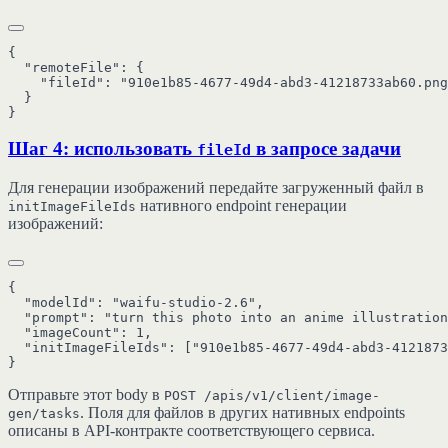
{

  "remoteFile": {

    "fileId": "910e1b85-4677-49d4-abd3-41218733ab60.png
  }

Шаг 4: использовать
в запросе задачи
fileId
Для генерации изображений передайте загруженный файл в
нативного endpoint генерации
initImageFileIds
изображений:
{

  "modelId": "waifu-studio-2.6",

  "prompt": "turn this photo into an anime illustration
  "imageCount": 1,

  "initImageFileIds": ["910e1b85-4677-49d4-abd3-4121873
Отправьте этот body в
POST /apis/v1/client/image-
. Поля для файлов в других нативных endpoints
gen/tasks
описаны в API-контракте соответствующего сервиса.