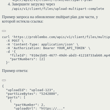
Завершите загрузку через
/apis/v1/client/files/upload-multipart-complete
Пример запроса на обновление multipart plan для части, у
которой истекла ссылка:
curl 'https://problembo.com/apis/v1/client/files/multip
  -X POST \

  -H 'Content-Type: application/json' \

  -H 'Authorization: Bearer YOUR_API_TOKEN' \

  -d '{

    "fileId": "910e1b85-4677-49d4-abd3-41218733ab60.mp4
    "partNumbers": [2]

Пример ответа:
{

  "uploadId": "upload-123",

  "partSizeBytes": "5242880",

  "parts": [

    {

      "partNumber": 2,

      "uploadUrl": "https://..."
