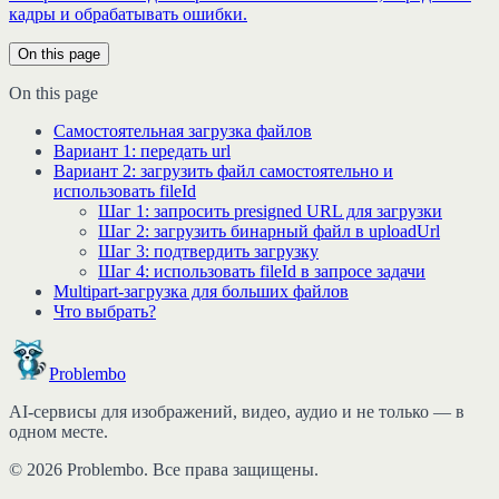
кадры и обрабатывать ошибки.
On this page
On this page
Самостоятельная загрузка файлов
Вариант 1: передать url
Вариант 2: загрузить файл самостоятельно и
использовать fileId
Шаг 1: запросить presigned URL для загрузки
Шаг 2: загрузить бинарный файл в uploadUrl
Шаг 3: подтвердить загрузку
Шаг 4: использовать fileId в запросе задачи
Multipart-загрузка для больших файлов
Что выбрать?
Problembo
AI-сервисы для изображений, видео, аудио и не только — в
одном месте.
© 2026 Problembo. Все права защищены.