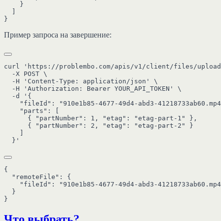
    }

  ]

Пример запроса на завершение:
curl 'https://problembo.com/apis/v1/client/files/upload
  -X POST \

  -H 'Content-Type: application/json' \

  -H 'Authorization: Bearer YOUR_API_TOKEN' \

  -d '{

    "fileId": "910e1b85-4677-49d4-abd3-41218733ab60.mp4
    "parts": [

      { "partNumber": 1, "etag": "etag-part-1" },

      { "partNumber": 2, "etag": "etag-part-2" }

    ]

{

  "remoteFile": {

    "fileId": "910e1b85-4677-49d4-abd3-41218733ab60.mp4
  }

Что выбрать?