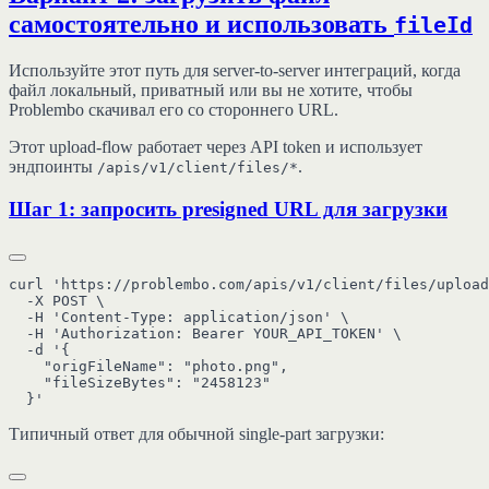
самостоятельно и использовать
fileId
Используйте этот путь для server-to-server интеграций, когда
файл локальный, приватный или вы не хотите, чтобы
Problembo скачивал его со стороннего URL.
Этот upload-flow работает через API token и использует
эндпоинты
.
/apis/v1/client/files/*
Шаг 1: запросить presigned URL для загрузки
curl 'https://problembo.com/apis/v1/client/files/upload
  -X POST \

  -H 'Content-Type: application/json' \

  -H 'Authorization: Bearer YOUR_API_TOKEN' \

  -d '{

    "origFileName": "photo.png",

    "fileSizeBytes": "2458123"

Типичный ответ для обычной single-part загрузки: