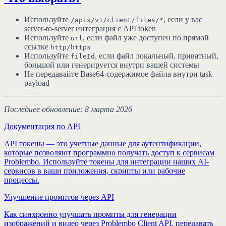
Используйте
, если у вас
/apis/v1/client/files/*
server-to-server интеграция с API token
Используйте
, если файл уже доступен по прямой
url
ссылке
http/https
Используйте
, если файл локальный, приватный,
fileId
большой или генерируется внутри вашей системы
Не передавайте Base64-содержимое файла внутри task
payload
Последнее обновление: 8 марта 2026
Документация по API
API токены — это учетные данные для аутентификации,
которые позволяют программно получать доступ к сервисам
Problembo. Используйте токены для интеграции наших AI-
сервисов в ваши приложения, скрипты или рабочие
процессы.
Улучшение промптов через API
Как синхронно улучшать промпты для генерации
изображений и видео через Problembo Client API, передавать